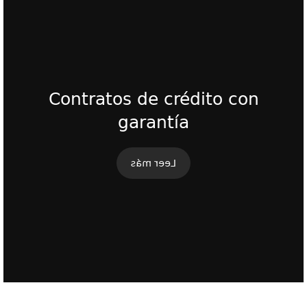
Contratos de crédito con
garantía
Contratos de crédito con
Asesoría y formalización de créditos bancarios,
garantía
INFONAVIT, FOVISSSTE, SOFOM y particulares.
Leer más